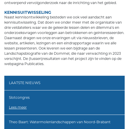
ontwerpend vervolgonderzoek naar de inrichting van het gebied.
KENNISUITWISSELING
Naast kennisontwikkeling besteden we ook veel aandacht aan
kennisuitwisseling. Dat doen we onder meer met de organisatie van
drie veldateliers waar we de geleerde lessen delen en dilemma’s en
onderzoeksvragen voorleggen aan betrokkenen en geïnteresseerden.
Daarnaast dragen we onze ervaringen uit via nieuwsbrieven, de
website, artikelen, lezingen en een eindrapportage waarin we alle
lessen presenteren. Ook leveren we een bijdrage aan de
Landschapsbiografie van de Dommel, die naar verwachting in 2023
verschijnt. De (tussen)resultaten van het project zijn te vinden op de
webpagina Publicaties.
LAATSTE NIEUWS
Slotcongres
Lees meer
Theo Baart: Watermolenlandschappen van Noord-Brabant