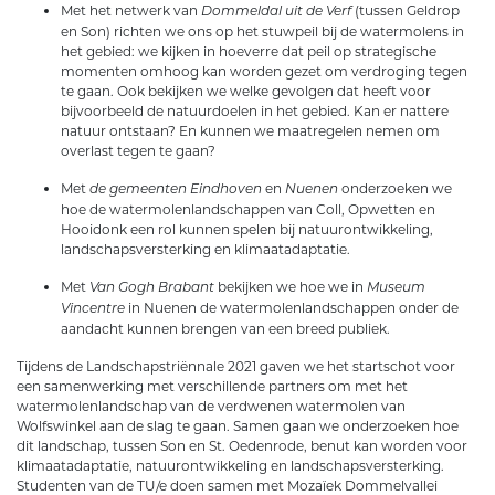
Met het netwerk van
(tussen Geldrop
Dommeldal uit de Verf
en Son) richten we ons op het stuwpeil bij de watermolens in
het gebied: we kijken in hoeverre dat peil op strategische
momenten omhoog kan worden gezet om verdroging tegen
te gaan. Ook bekijken we welke gevolgen dat heeft voor
bijvoorbeeld de natuurdoelen in het gebied. Kan er nattere
natuur ontstaan? En kunnen we maatregelen nemen om
overlast tegen te gaan?
Met
en
onderzoeken we
de gemeenten Eindhoven
Nuenen
hoe de watermolenlandschappen van Coll, Opwetten en
Hooidonk een rol kunnen spelen bij natuurontwikkeling,
landschapsversterking en klimaatadaptatie.
Met
bekijken we hoe we in
Van Gogh Brabant
Museum
in Nuenen de watermolenlandschappen onder de
Vincentre
aandacht kunnen brengen van een breed publiek.
Tijdens de Landschapstriënnale 2021 gaven we het startschot voor
een samenwerking met verschillende partners om met het
watermolenlandschap van de verdwenen watermolen van
Wolfswinkel aan de slag te gaan. Samen gaan we onderzoeken hoe
dit landschap, tussen Son en St. Oedenrode, benut kan worden voor
klimaatadaptatie, natuurontwikkeling en landschapsversterking.
Studenten van de TU/e doen samen met Mozaïek Dommelvallei