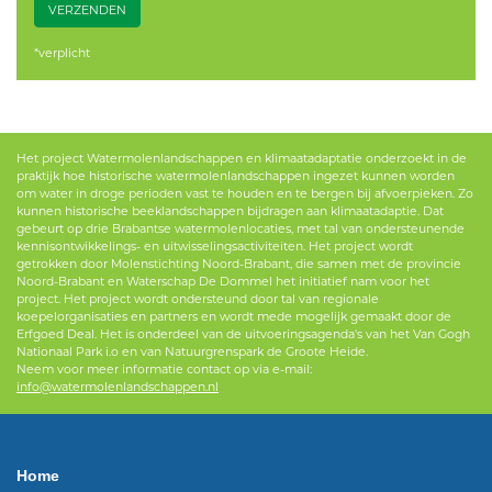
VERZENDEN
*verplicht
Het project Watermolenlandschappen en klimaatadaptatie onderzoekt in de
praktijk hoe historische watermolenlandschappen ingezet kunnen worden
om water in droge perioden vast te houden en te bergen bij afvoerpieken. Zo
kunnen historische beeklandschappen bijdragen aan klimaatadaptie. Dat
gebeurt op drie Brabantse watermolenlocaties, met tal van ondersteunende
kennisontwikkelings- en uitwisselingsactiviteiten. Het project wordt
getrokken door Molenstichting Noord-Brabant, die samen met de provincie
Noord-Brabant en Waterschap De Dommel het initiatief nam voor het
project. Het project wordt ondersteund door tal van regionale
koepelorganisaties en partners en wordt mede mogelijk gemaakt door de
Erfgoed Deal. Het is onderdeel van de uitvoeringsagenda's van het Van Gogh
Nationaal Park i.o en van Natuurgrenspark de Groote Heide.
Neem voor meer informatie contact op via e-mail:
info@watermolenlandschappen.nl
Home