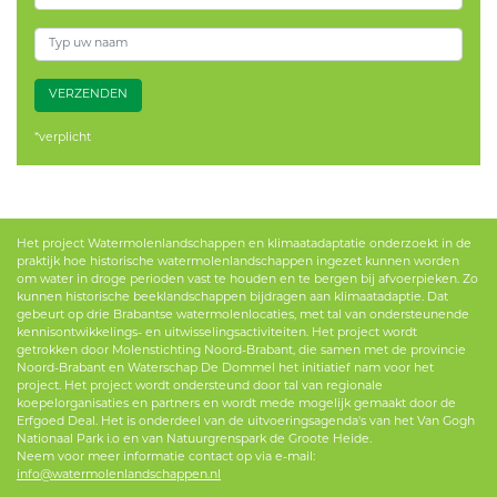
VERZENDEN
*verplicht
Het project Watermolenlandschappen en klimaatadaptatie onderzoekt in de
praktijk hoe historische watermolenlandschappen ingezet kunnen worden
om water in droge perioden vast te houden en te bergen bij afvoerpieken. Zo
kunnen historische beeklandschappen bijdragen aan klimaatadaptie. Dat
gebeurt op drie Brabantse watermolenlocaties, met tal van ondersteunende
kennisontwikkelings- en uitwisselingsactiviteiten. Het project wordt
getrokken door Molenstichting Noord-Brabant, die samen met de provincie
Noord-Brabant en Waterschap De Dommel het initiatief nam voor het
project. Het project wordt ondersteund door tal van regionale
koepelorganisaties en partners en wordt mede mogelijk gemaakt door de
Erfgoed Deal. Het is onderdeel van de uitvoeringsagenda's van het Van Gogh
Nationaal Park i.o en van Natuurgrenspark de Groote Heide.
Neem voor meer informatie contact op via e-mail:
info@watermolenlandschappen.nl