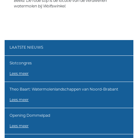
Beeld: De rode stip is de locatie van de verdwenen
watermolen bij Wolfswinkel.
LAATSTE NIEUWS
Slotcongres
Lees meer
Theo Baart: Watermolenlandschappen van Noord-Brabant
Lees meer
Opening Dommelpad
Lees meer